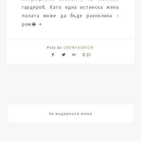
гардероб. Като една истинска жена
полата може да бъде разнолика –
ром�
Post by
CREMFASHION
0
За модерната жена