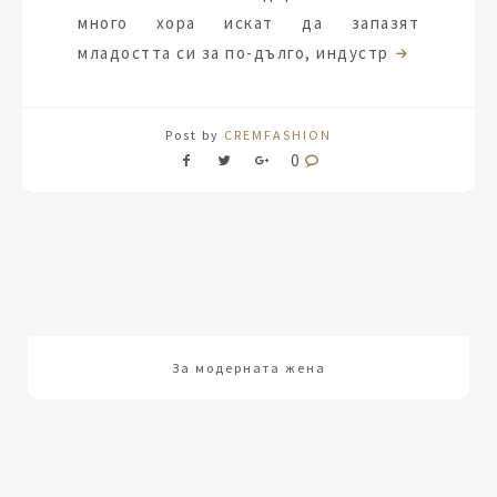
много хора искат да запазят
младостта си за по-дълго, индустр
Post by
CREMFASHION
0
За модерната жена