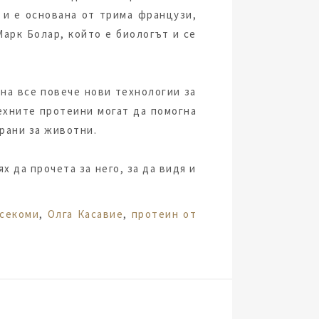
о
и е основана от трима французи,
Марк Болар, който е биологът и се
 на все повече нови технологии за
ехните протеини могат да помогна
храни за животни.
х да прочета за него, за да видя и
асекоми
,
Олга Касавие
,
протеин от