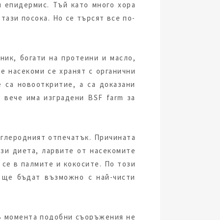
я епидермис. Тъй като много хора
тази посока. Но се търсят все по-
ник, богати на протеини и масло,
е насекоми се хранят с органични
 са новооткритие, а са доказани
о вече има изградени BSF farm за
въглеродният отпечатък. Причината
ази диета, ларвите от насекомите
 се в палмите и кокосите. По този
а ще бъдат възможно с най-чисти
 В момента подобни съоръжения не