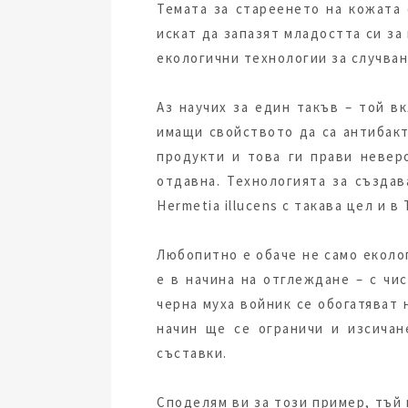
Темата за стареенето на кожата 
искат да запазят младостта си за
екологични технологии за случван
Аз научих за един такъв – той в
имащи свойството да са антибакт
продукти и това ги прави невер
отдавна. Технологията за създав
Hermetia illucens с такава цел и в
Любопитно е обаче не само еколог
е в начина на отглеждане – с чи
черна муха войник се обогатяват 
начин ще се ограничи и изсичан
съставки.
Споделям ви за този пример, тъй