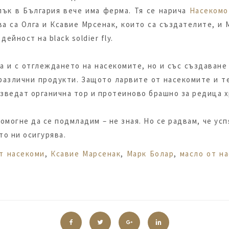
пък в България вече има ферма. Тя се нарича
Насеком
а са Олга и Ксавие Мрсенак, които са създателите, и 
ейност на black soldier fly.
 и с отглеждането на насекомите, но и със създаване
 различни продукти. Защото ларвите от насекомите и т
оизведат органична тор и протеиново брашно за редица 
могне да се подмладим – не зная. Но се радвам, че успя
то ни осигурява.
т насекоми
,
Ксавие Марсенак
,
Марк Болар
,
масло от н