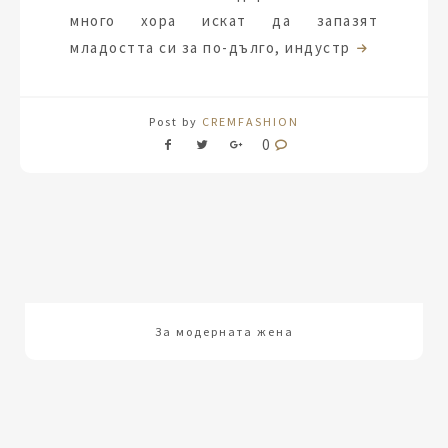
много хора искат да запазят
младостта си за по-дълго, индустр
Post by
CREMFASHION
0
За модерната жена