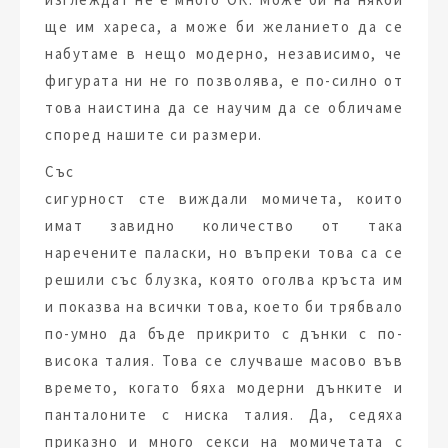
ще им хареса, а може би желанието да се
набутаме в нещо модерно, независимо, че
фигурата ни не го позволява, е по-силно от
това наистина да се научим да се обличаме
според нашите си размери.
Със
сигурност сте виждали момичета, които
имат завидно количество от така
наречените паласки, но въпреки това са се
решили със блузка, която оголва кръста им
и показва на всички това, което би трябвало
по-умно да бъде прикрито с дънки с по-
висока талия. Това се случваше масово във
времето, когато бяха модерни дънките и
панталоните с ниска талия. Да, седяха
приказно и много секси на момичетата с