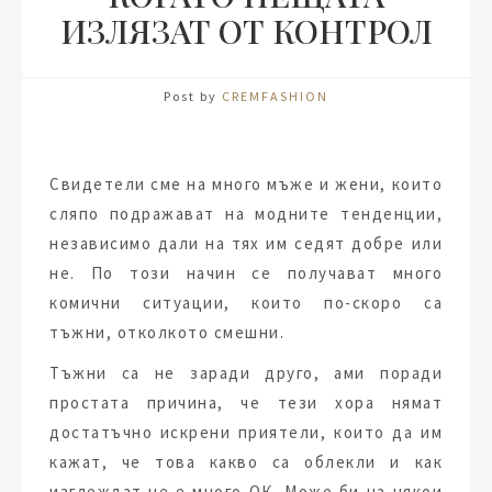
ИЗЛЯЗАТ ОТ КОНТРОЛ
Post by
CREMFASHION
Свидетели сме на много мъже и жени, които
сляпо подражават на модните тенденции,
независимо дали на тях им седят добре или
не. По този начин се получават много
комични ситуации, които по-скоро са
тъжни, отколкото смешни.
Тъжни са не заради друго, ами поради
простата причина, че тези хора нямат
достатъчно искрени приятели, които да им
кажат, че това какво са облекли и как
изглеждат не е много ОК. Може би на някои