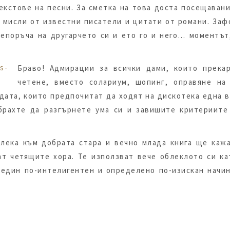
екстове на песни. За сметка на това доста посещавани
с мисли от известни писатели и цитати от романи. Заф
репоръча на другарчето си и ето го и него… моментът
Браво! Адмирации за всички дами, които прека
четене, вместо солариум, шопинг, оправяне н
дата, които предпочитат да ходят на дискотека една 
брахте да разгърнете ума си и завишите критериите с
влека към добрата стара и вечно млада книга ще каж
ат четящите хора. Те използват вече облеклото си ка
 един по-интелигентен и определено по-изискан начин.