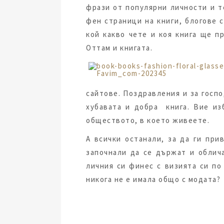
фрази от популярни личности и т
фен страници на книги, блогове 
кой какво чете и коя книга ще п
Оттам и книгата.
сайтове. Поздравления и за госпо
хубавата и добра книга. Вие из
обществото, в което живеете.
А всички останали, за да ги при
започнали да се държат и облич
личния си финес с визията си по
никога не е имала общо с модата?