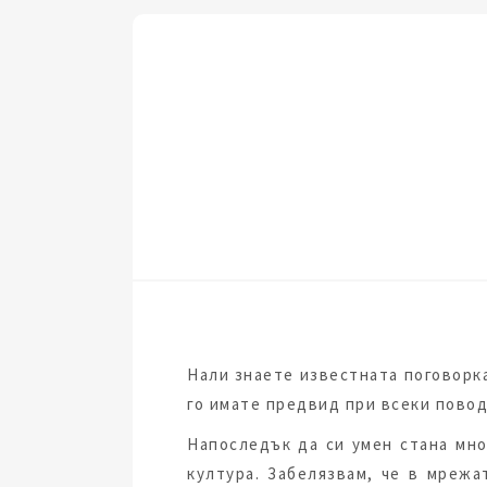
Нали знаете известната поговорка
го имате предвид при всеки повод
Напоследък да си умен стана мн
култура. Забелязвам, че в мреж