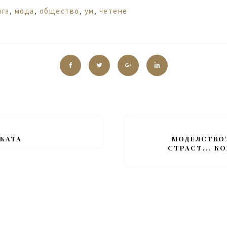
ига
,
мода
,
общество
,
ум
,
четене
ИКАТА
МОДЕЛСТВОТ
СТРАСТ... К