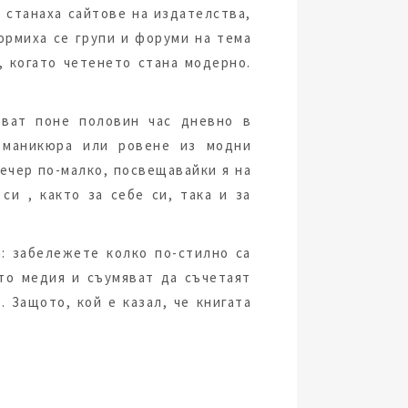
 станаха сайтове на издателства,
ормиха се групи и форуми на тема
, когато четенето стана модерно.
рват поне половин час дневно в
а маникюра или ровене из модни
вечер по-малко, посвещавайки я на
и , както за себе си, така и за
а: забележете колко по-стилно са
то медия и съумяват да съчетаят
 Защото, кой е казал, че книгата