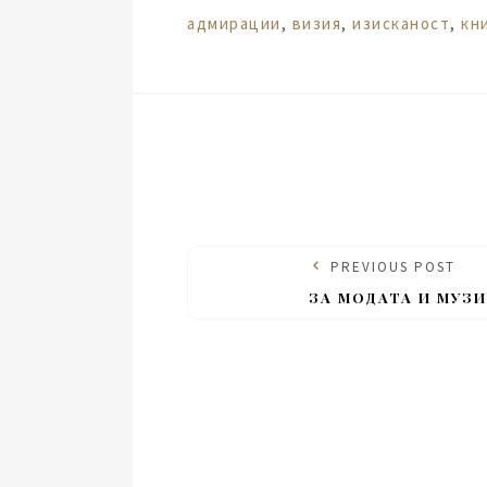
Tags:
адмирации
,
визия
,
изисканост
,
кн
PREVIOUS POST
ЗА МОДАТА И МУЗ