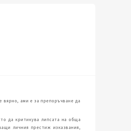
е вярно, ами е за препоръчване да
то да критикува липсата на обща
ващи личния престиж изказвания,