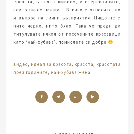
епохата, в която живеем, и стереотипите,
които ни се налагат. Всичко е относително
и въпрос на лични възприятия. Нищо не е
нито черно, нито бяло. Така че преди да
титулувате някоя от посочените красавици
като “най-хубава”, помислете си добре
Tags:
видео
,
идеал за красота
,
красота
,
красотата
през годините
,
най-хубава жена