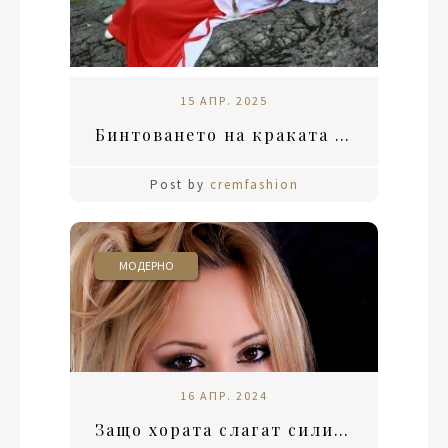
15 АПР. 2025
Бинтоването на краката в Китай: Болката на красотата и социалния статус
Post by
cremfashion
МОДЕРНО
16 АПР. 2024
Защо хората слагат силикон и филъри?