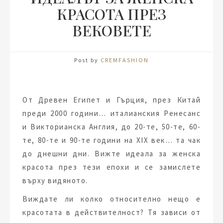
КРАСОТА ПРЕЗ
ВЕКОВЕТЕ
Post by
CREMFASHION
От Древен Египет и Гърция, през Китай
преди 2000 години… италианския Ренесанс
и Викторианска Англия, до 20-те, 50-те, 60-
те, 80-те и 90-те години на XIX век… та чак
до днешни дни. Вижте идеала за женска
красота през тези епохи и се замислете
върху видяното.
Виждате ли колко относително нещо е
красотата в действителност? Тя зависи от