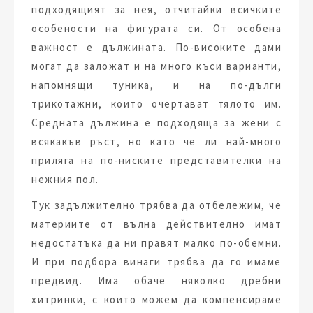
подходящият за нея, отчитайки всичките
особености на фигурата си. От особена
важност е дължината. По-високите дами
могат да заложат и на много къси варианти,
напомнящи туника, и на по-дълги
трикотажни, които очертават тялото им.
Средната дължина е подходяща за жени с
всякакъв ръст, но като че ли най-много
приляга на по-ниските представителки на
нежния пол.
Тук задължително трябва да отбележим, че
материите от вълна действително имат
недостатъка да ни правят малко по-обемни.
И при подбора винаги трябва да го имаме
предвид. Има обаче няколко дребни
хитринки, с които можем да компенсираме