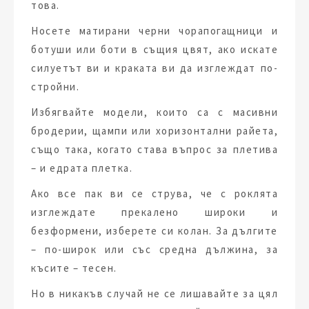
това.
Носете матирани черни чорапогащници и
ботуши или боти в същия цвят, ако искате
силуетът ви и краката ви да изглеждат по-
стройни.
Избягвайте модели, които са с масивни
бродерии, щампи или хоризонтални райета,
също така, когато става въпрос за плетива
– и едрата плетка.
Ако все пак ви се струва, че с роклята
изглеждате прекалено широки и
безформени, изберете си колан. За дългите
– по-широк или със средна дължина, за
късите – тесен.
Но в никакъв случай не се лишавайте за цял