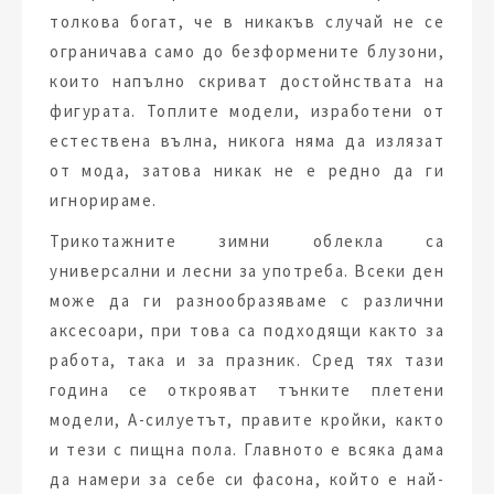
толкова богат, че в никакъв случай не се
ограничава само до безформените блузони,
които напълно скриват достойнствата на
фигурата. Топлите модели, изработени от
естествена вълна, никога няма да излязат
от мода, затова никак не е редно да ги
игнорираме.
Трикотажните зимни облекла са
универсални и лесни за употреба. Всеки ден
може да ги разнообразяваме с различни
аксесоари, при това са подходящи както за
работа, така и за празник. Сред тях тази
година се открояват тънките плетени
модели, А-силуетът, правите кройки, както
и тези с пищна пола. Главното е всяка дама
да намери за себе си фасона, който е най-