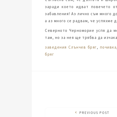
заради което идват повечето от
забавления! Аз лично съм много д
а аз много се радвам, че успяхме
Северното Черноморие успя да м
там, но за нея ще трябва да изчак
Tags:
заведения Слънчев бряг
,
почивка
бряг
PREVIOUS POST