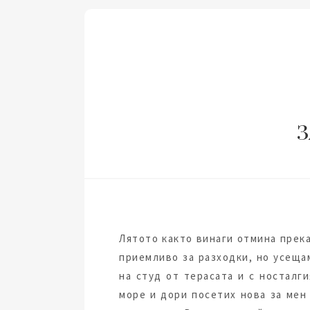
З
Лятото както винаги отмина прека
приемливо за разходки, но усеща
на студ от терасата и с носталг
море и дори посетих нова за мен