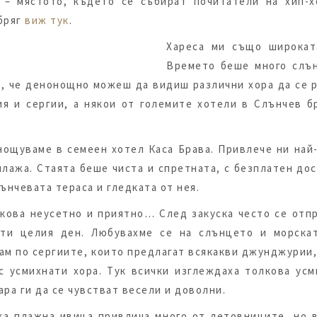
– мястото, където се събират почитатели на хип-х
бряг
виж тук
.
Хареса ми също широкат
Времето беше много слън
 е, че денонощно можеш да видиш различни хора да се 
я и сергии, а някои от големите хотели в Слънчев б
ощуваме в семеен хотел Каса Брава. Привлече ни най-
 плажа. Стаята беше чиста и спретната, с безплатен до
лънчевата тераса и гледката от нея.
кова неусетно и приятно… След закуска често се отп
чти целия ден. Любувахме се на слънцето и морска
ам по сергиите, които предлагат всякакви джунджурии
с усмихнати хора. Тук всички изглеждаха толкова ус
ара ги да се чувстват весели и доволни.
ка плажна ивица привлича много от летовниците, но в