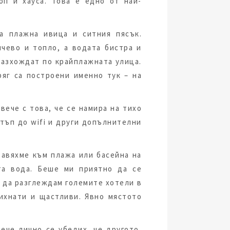
оп и хауса. Това е едно от най-
а плажна ивица и ситния пясък.
чево и топло, а водата бистра и
разхождат по крайплажната улица.
ряг са построени именно тук – на
вече с това, че се намира на тихо
стъп до wifi и други допълнителни
равяхме към плажа или басейна на
та вода. Беше ми приятно да се
, да разглеждам големите хотели в
михнати и щастливи. Явно мястото
ече лично се убедих, че другото,