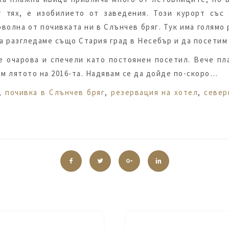
 тях, е изобилието от заведения. Този курорт със
оволна от почивката ни в Слънчев бряг. Тук има голямо 
 да разгледаме също Стария град в Несебър и да посетим
е очарова и спечели като постоянен посетил. Вече пл
ам лятото на 2016-та. Надявам се да дойде по-скоро…
,
почивка в Слънчев бряг
,
резервация на хотел
,
север