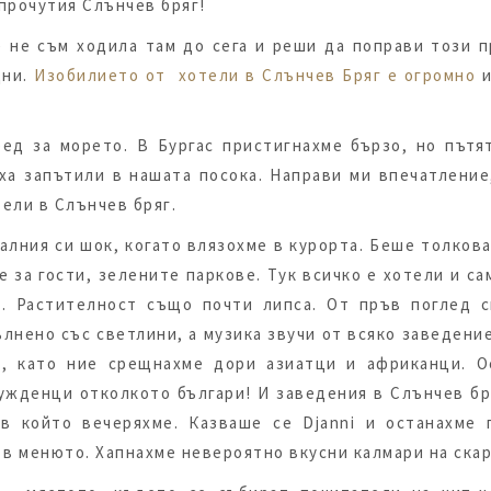
 прочутия Слънчев бряг!
 не съм ходила там до сега и реши да поправи този 
дни.
Изобилието от хотели в Слънчев Бряг е огромно
и
ед за морето. В Бургас пристигнахме бързо, но пътят
яха запътили в нашата посока. Направи ми впечатление
тели в Слънчев бряг.
алния си шок, когато влязохме в курорта. Беше толков
 за гости, зелените паркове. Тук всичко е хотели и са
и. Растителност също почти липса. От пръв поглед с
ълнено със светлини, а музика звучи от всяко заведение
а, като ние срещнахме дори азиатци и африканци. О
ужденци отколкото българи! И заведения в Слънчев бр
в който вечеряхме. Казваше се Djanni и останахме
в менюто. Хапнахме невероятно вкусни калмари на скар