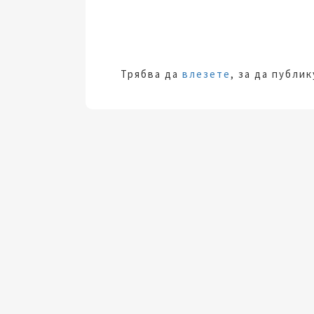
Трябва да
влезете
, за да публи
За модерната жена