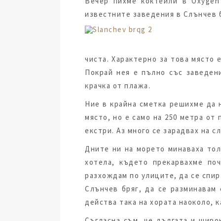
Вечер пихме коктейли в Оxygen 
известните заведения в Слънчев 
чиста. Характерно за това място
Покрай нея е пълно със заведени
крачка от плажа.
Ние в крайна сметка решихме да н
място, но е само на 250 метра от
екстри. Аз много се зарадвах на с
Дните ни на морето минаваха тол
хотела, където прекарвахме по
разхождам по улиците, да се спир
Слънчев бряг, да се разминавам 
действа така на хората наоколо, к
Съгласна съм, че дългата и широ