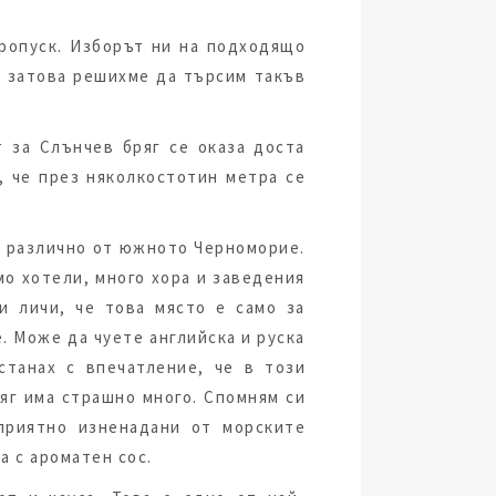
пропуск. Изборът ни на подходящо
 затова решихме да търсим такъв
 за Слънчев бряг се оказа доста
, че през няколкостотин метра се
а различно от южното Черноморие.
мо хотели, много хора и заведения
и личи, че това място е само за
. Може да чуете английска и руска
станах с впечатление, че в този
яг има страшно много. Спомням си
 приятно изненадани от морските
а с ароматен сос.