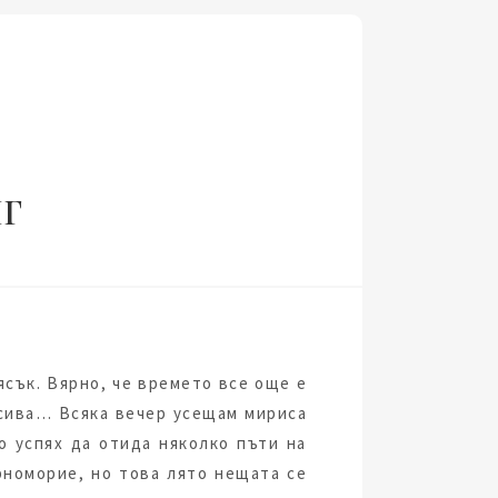
ЯГ
ясък. Вярно, че времето все още е
 сива… Всяка вечер усещам мириса
о успях да отида няколко пъти на
рноморие, но това лято нещата се