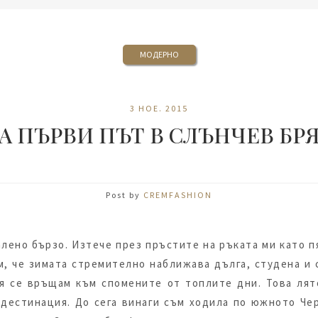
МОДЕРНО
3 НОЕ. 2015
А ПЪРВИ ПЪТ В СЛЪНЧЕВ БР
Post by
CREMFASHION
лено бързо. Изтече през пръстите на ръката ми като п
м, че зимата стремително наближава дълга, студена и
ия се връщам към спомените от топлите дни. Това лят
 дестинация. До сега винаги съм ходила по южното Че