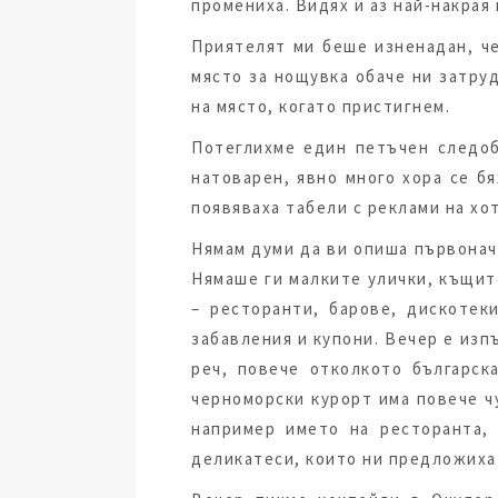
промениха. Видях и аз най-накрая
Приятелят ми беше изненадан, че
място за нощувка обаче ни затру
на място, когато пристигнем.
Потеглихме един петъчен следоб
натоварен, явно много хора се б
появяваха табели с реклами на хо
Нямам думи да ви опиша първонач
Нямаше ги малките улички, къщите
– ресторанти, барове, дискотек
забавления и купони. Вечер е изп
реч, повече отколкото българск
черноморски курорт има повече ч
например името на ресторанта, 
деликатеси, които ни предложиха 