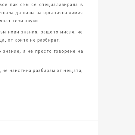
 Все пак съм се специализирала в
чнала да пиша за органична химия
яват тези науки.
ъм нови знания, защото мисля, че
ща, от които не разбират.
 знание, а не просто говорене на
и, че наистина разбирам от нещата,