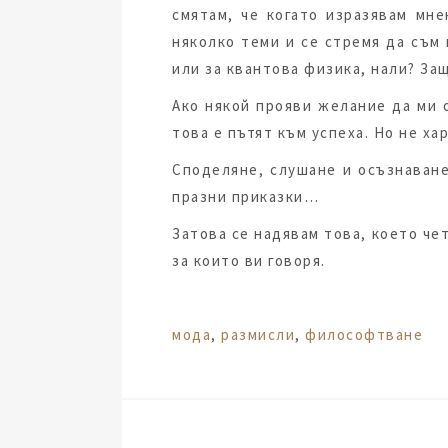
смятам, че когато изразявам мне
няколко теми и се стремя да съм
или за квантова физика, нали? За
Ако някой прояви желание да ми 
това е пътят към успеха. Но не ха
Споделяне, слушане и осъзнаване
празни приказки…
Затова се надявам това, което чет
за които ви говоря.
Tags:
мода
,
размисли
,
философтване