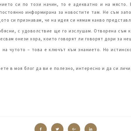
нието си по този начин, то е адекватно и на място.
 постоянно информирана за новостите там. Не съм запо
щото си признавам, че на идея си нямам какво представл
обясни, с удоволствие ще го изслушам. Отворена съм к
ресвам онези хора, които говорят ли говорят дори за не
 на чутото – това е ключът към знанието. Но истинско
ете в моя блог да ви е полезно, интересно и да си лич