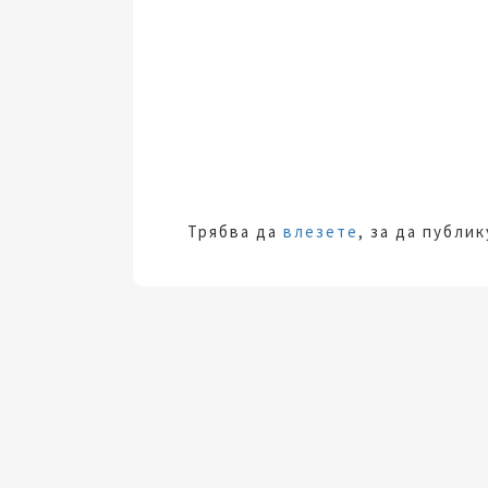
Трябва да
влезете
, за да публи
За модерната жена