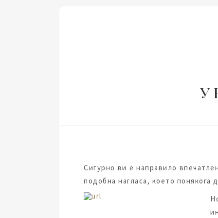
У 
Сигурно ви е направило впечатлен
подобна нагласа, което понякога 
Н
и