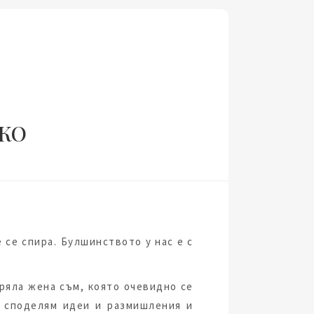
ЧКО
 се спира. Булшинството у нас е с
Зряла жена съм, която очевидно се
, споделям идеи и размишления и