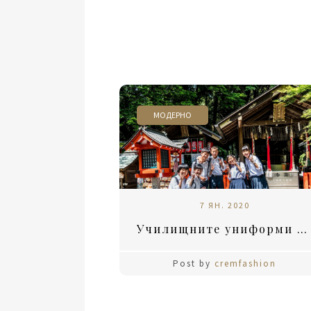
МОДЕРНО
7 ЯН. 2020
Училищните униформи – полезни или старомодни?
Post by
cremfashion