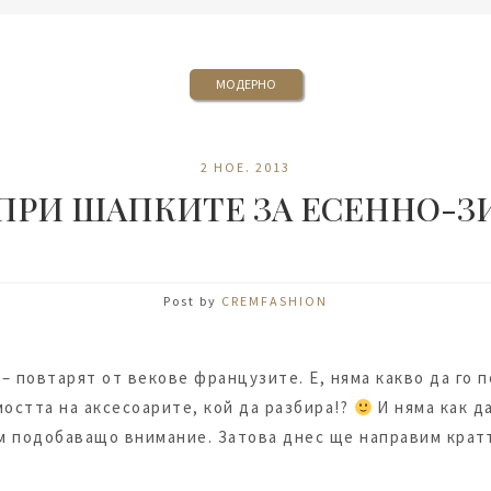
МОДЕРНО
2 НОЕ. 2013
ПРИ ШАПКИТЕ ЗА ЕСЕННО-З
Post by
CREMFASHION
– повтарят от векове французите. Е, няма какво да го 
остта на аксесоарите, кой да разбира!?
И няма как д
м подобаващо внимание. Затова днес ще направим кратъ