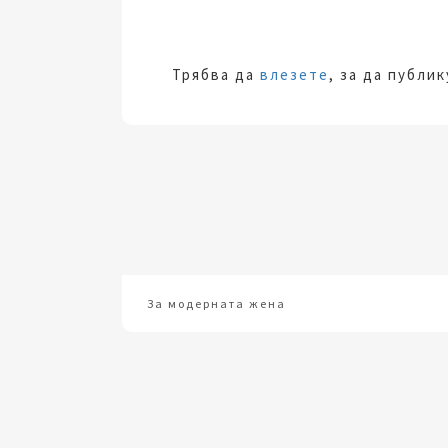
Трябва да
влезете
, за да публи
За модерната жена