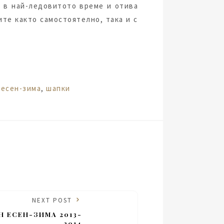
и в най-ледовитото време и отива
сите както самостоятелно, така и с
,
есен-зима
,
шапки
NEXT POST
Н ЕСЕН-ЗИМА 2013-
2014