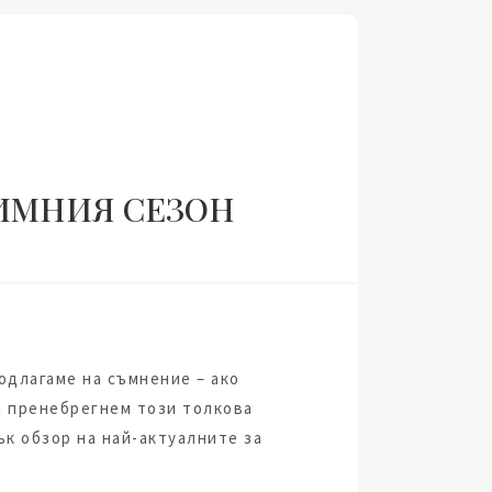
ИМНИЯ СЕЗОН
подлагаме на съмнение – ако
а пренебрегнем този толкова
к обзор на най-актуалните за