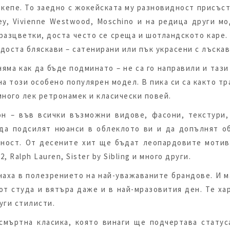
 кепе. То заедно с жокейската му разновидност присъ
ney, Vivienne Westwood, Moschino и на редица други м
разцветки, доста често се среща и шотландското каре.
 доста бляскави – сатенирани или пък украсени с лъска
яма как да бъде подминато – не са го направили и таз
а този особено популярен модел. В пика си са както т
много лек ретронамек и класически повей.
он – във всички възможни видове, фасони, текстури,
 да подсилят нюанси в облеклото ви и да допълнят об
еност. От десените хит ще бъдат леопардовите моти
, Ralph Lauren, Sister by Sibling и много други.
наха в полезрението на най-уважаваните брандове. И м
 от студа и вятъра даже и в най-мразовития ден. Те х
руги стилисти.
смъртна класика, която винаги ще подчертава стату