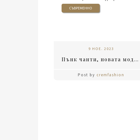
СЪВРЕМЕННО
9 НОЕ. 2023
Пънк чанти, новата мода през есента
Post by
cremfashion