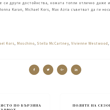
е си други достойнства, кожата топли отлично даже 
Donna Karan, Michael Kors, Max Azria съветват да ги но
ael Kors
,
Moschino
,
Stella McCartney
,
Vivienne Westwood
 МЯСТО ПО БЪРЗИНА
ПОЛИТЕ НА СЕЗО
МЪРМОТ...