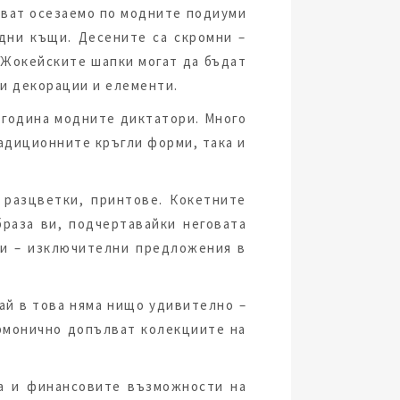
стват осезаемо по модните подиуми
одни къщи. Десените са скромни –
 Жокейските шапки могат да бъдат
ви декорации и елементи.
и година модните диктатори. Много
радиционните кръгли форми, така и
 разцветки, принтове. Кокетните
раза ви, подчертавайки неговата
ви – изключителни предложения в
ай в това няма нищо удивително –
армонично допълват колекциите на
са и финансовите възможности на