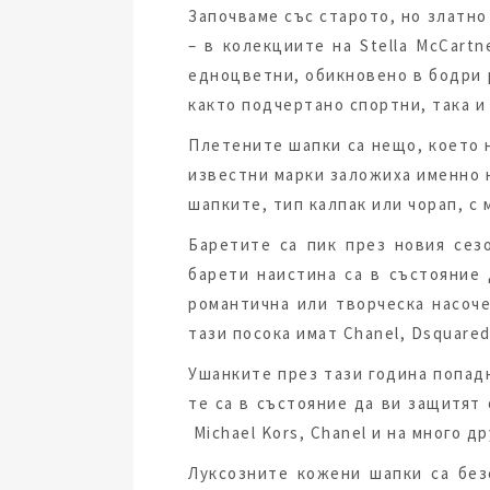
Започваме със старото, но златно
– в колекциите на Stella McCart
едноцветни, обикновено в бодри 
както подчертано спортни, така и
Плетените шапки са нещо, което н
известни марки заложиха именно н
шапките, тип калпак или чорап, с 
Баретите са пик през новия сез
барети наистина са в състояние
романтична или творческа насоч
тази посока имат Сhanel, Dsquared2
Ушанките през тази година попад
те са в състояние да ви защитят
Michael Kors, Chanel и на много д
Луксозните кожени шапки са без