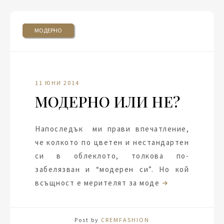
МОДЕРНО
11 ЮНИ 2014
МОДЕРНО ИЛИ НЕ?
Напоследък ми прави впечатление,
че колкото по цветен и нестандартен
си в облеклото, толкова по-
забелязван и “модерен си”. Но кой
всъщност е мерителят за моде
Post by
CREMFASHION