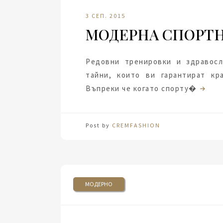
3 СЕП. 2015
МОДЕРНА СПОРТН
Редовни тренировки и здравосл
тайни, които ви гарантират кр
Въпреки че когато спорту�
Post by
CREMFASHION
МОДЕРНО