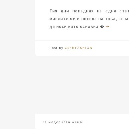
Тия дни попаднах на една стат
мислите ми в посока на това, че 
да носи като основна �
Post by
CREMFASHION
За модерната жена