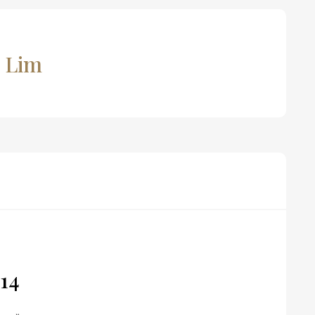
p Lim
14