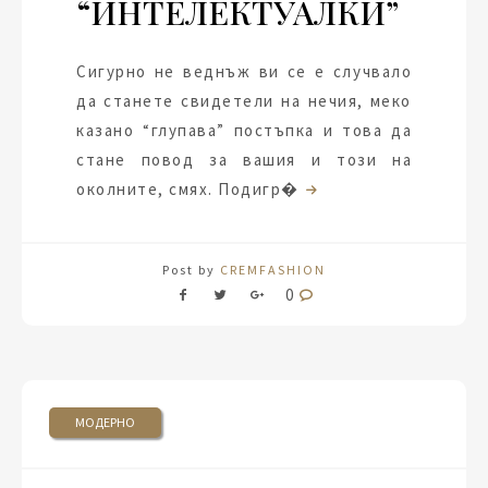
“ИНТЕЛЕКТУАЛКИ”
Сигурно не веднъж ви се е случвало
да станете свидетели на нечия, меко
казано “глупава” постъпка и това да
стане повод за вашия и този на
околните, смях. Подигр�
Post by
CREMFASHION
0
МОДЕРНО