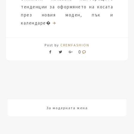
тенденции за оформянето на косата
през новия моден, пък и
календаре�
Post by
CREMFASHION
0
За модерната жена