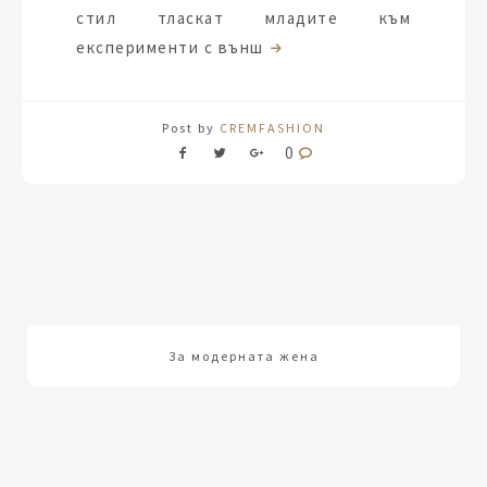
стил тласкат младите към
експерименти с външ
Post by
CREMFASHION
0
За модерната жена