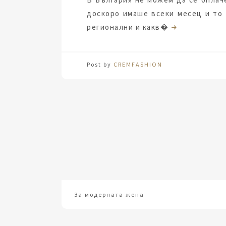
доскоро имаше всеки месец и то 
регионални и какв�
Post by
CREMFASHION
За модерната жена