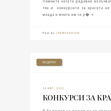
Помните когато редовно излъчва
тях и конкурсите за красота не
млада и много им се р�
Post by
CREMFASHION
МОДЕРНО
14 АВГ. 2012
КОНКУРСИ ЗА КР
В България не можем да се оплаче