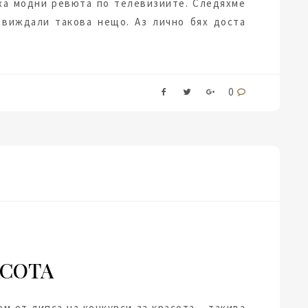
ха модни ревюта по телевизиите. Следяхме
 виждали такова нещо. Аз лично бях доста
0
АСОТА
м от липса на конкурси за красота – такива