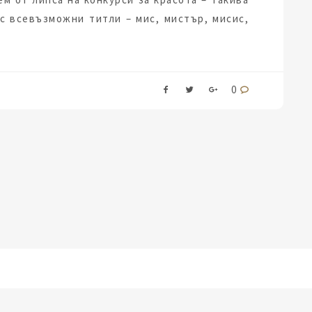
с всевъзможни титли – мис, мистър, мисис,
0