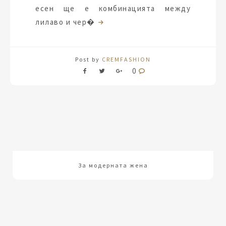
есен ще е комбинацията между
лилаво и чер�
Post by
CREMFASHION
0
За модерната жена