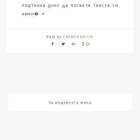
подтикна днес да посветя текста си
имен�
Post by
CREMFASHION
0
За модерната жена