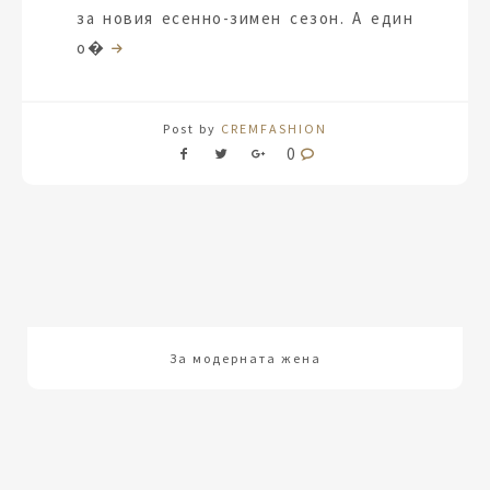
за новия есенно-зимен сезон. А един
о�
Post by
CREMFASHION
0
За модерната жена