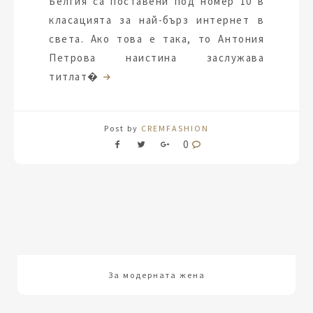
Белгия са поставени под номер 10 в
класацията за най-бърз интернет в
света. Ако това е така, то Антония
Петрова наистина заслужава
титлат�
Post by
CREMFASHION
0
За модерната жена