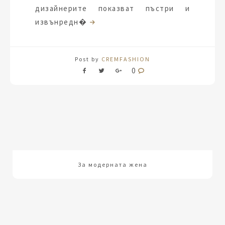
дизайнерите показват пъстри и
извънредн�
Post by
CREMFASHION
0
За модерната жена