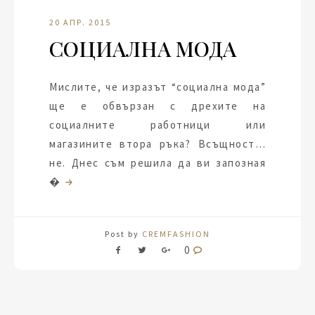
20 АПР. 2015
СОЦИАЛНА МОДА
Мислите, че изразът “социална мода”
ще е обвързан с дрехите на
социалните работници или
магазините втора ръка? Всъщност…
не. Днес съм решила да ви запозная
�
Post by
CREMFASHION
0