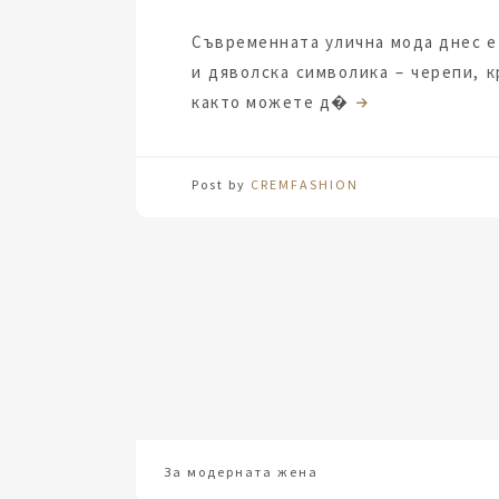
Съвременната улична мода днес е
и дяволска символика – черепи, к
както можете д�
Post by
CREMFASHION
За модерната жена