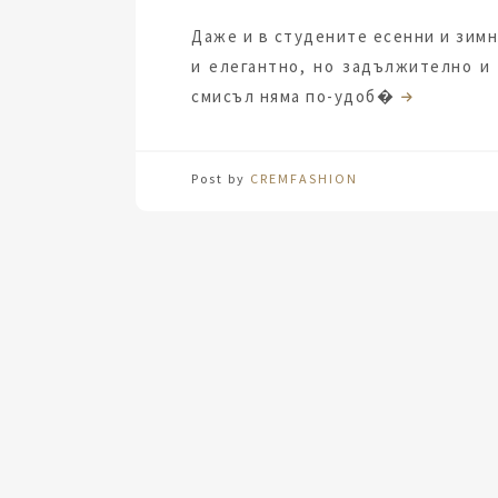
Даже и в студените есенни и зимн
и елегантно, но задължително и
смисъл няма по-удоб�
Post by
CREMFASHION
За модерната жена