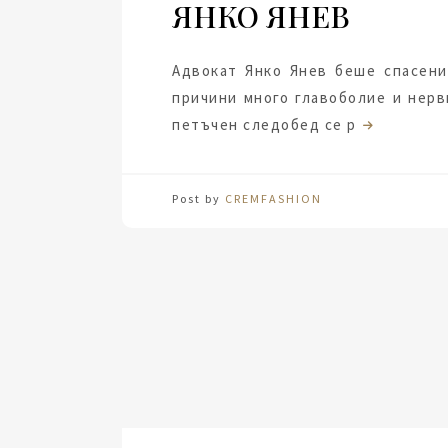
ЯНКО ЯНЕВ
Адвокат Янко Янев беше спасени
причини много главоболие и нерв
петъчен следобед се р
Post by
CREMFASHION