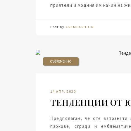
приятели и модния им начин на ж
Post by
CREMFASHION
СЪВРЕМЕННО
14 АПР. 2020
ТЕНДЕНЦИИ ОТ 
Предполагам, че сте запознати 
паркове, сгради и емблемати