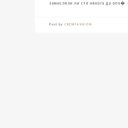
замисляли ли сте някога да опо�
Post by
CREMFASHION
За модерната жена