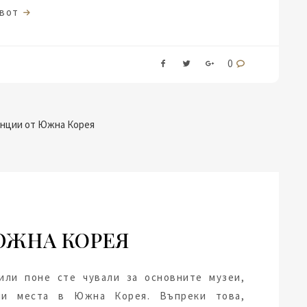
ивот
0
ЮЖНА КОРЕЯ
или поне сте чували за основните музеи,
чни места в Южна Корея. Въпреки това,