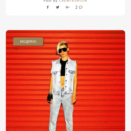
Post by
CREMFASHION
2
МОДЕРНО