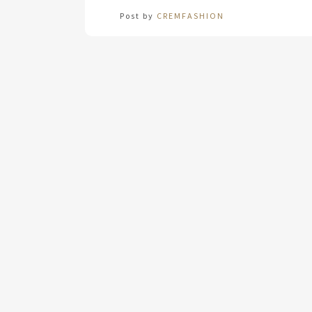
Post by
CREMFASHION
За модерната жена