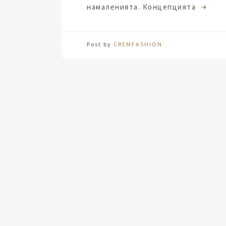
намаленията. Концепцията
Post by
CREMFASHION
За модерната жена