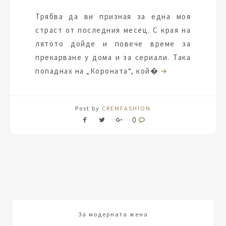
Трябва да ви призная за една моя
страст от последния месец. С края на
лятото дойде и повече време за
прекарване у дома и за сериали. Така
попаднах на „Короната“, кой�
Post by
CREMFASHION
0
За модерната жена