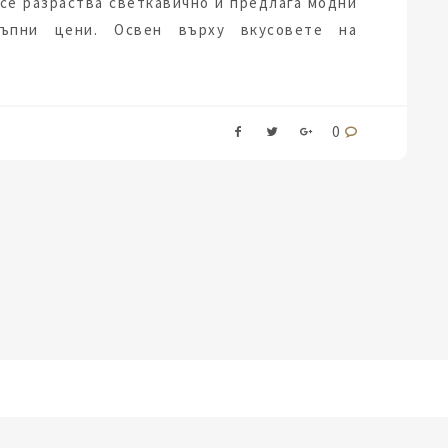
 се разраства светкавично и предлага модни
ъпни цени. Освен върху вкусовете на
0