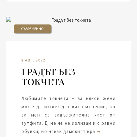
СЪВРЕМЕННО
2 АВГ. 2022
ГРАДЪТ БЕЗ
ТОКЧЕТА
Любимите токчета – за някои жени
може да изглеждат като мъчение, но
за мен са задължителна част от
аутфита. Е, не че не излизам и с равни
обувки, но някак дамският кра