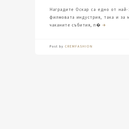
Наградите Оскар са едно от най-
филмовата индустрия, така и за 
чаканите събития, п�
Post by
CREMFASHION
За модерната жена