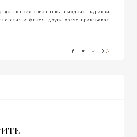
ар дълго след това отекват модните куриози
 със стил и финес, други обаче приковават
0
РИТЕ