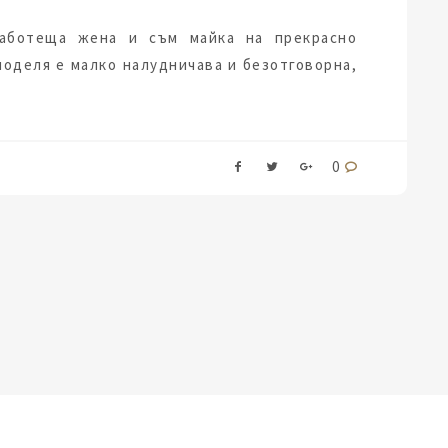
аботеща жена и съм майка на прекрасно
поделя е малко налудничава и безотговорна,
0