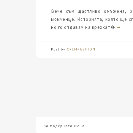
Вече съм щастливо омъжена, р
момченце. Историята, която ще с
но го отдавам на крехкат�
Post by
CREMFASHION
За модерната жена