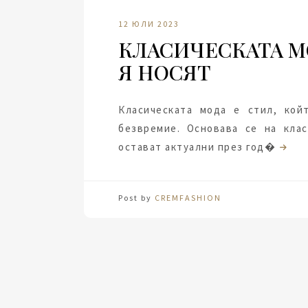
12 ЮЛИ 2023
КЛАСИЧЕСКАТА МО
Я НОСЯТ
Класическата мода е стил, кой
безвремие. Основава се на кла
остават актуални през год�
Post by
CREMFASHION