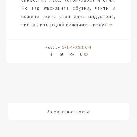
Но зад лъскавите обувки, чанти и
кожени якета стои една индустрия,
чието лице рядко виждаме – индус
Post by
CREMFASHION
0
За модерната жена