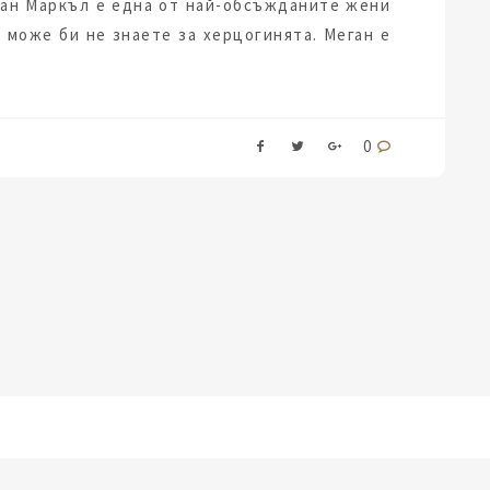
ган Маркъл е една от най-обсъжданите жени
о може би не знаете за херцогинята. Меган е
0