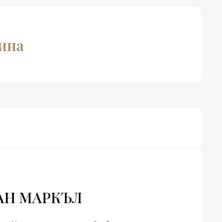
чина
АН МАРКЪЛ