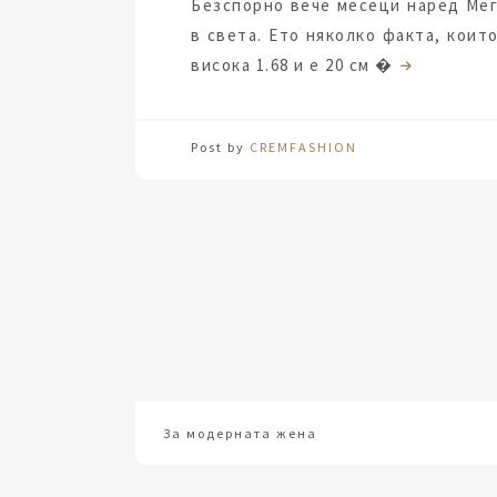
Безспорно вече месеци наред Ме
в света. Ето няколко факта, коит
висока 1.68 и е 20 см �
Post by
CREMFASHION
За модерната жена