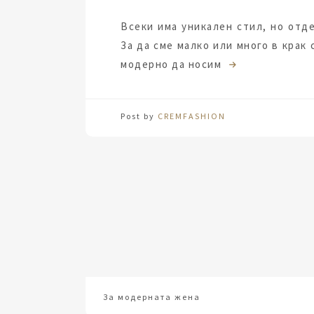
Всеки има уникален стил, но отд
За да сме малко или много в крак 
модерно да носим
Post by
CREMFASHION
За модерната жена