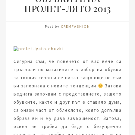
ПРОЛЕТ-ЛЯТО 2013
Post by
CREMFASHION
Сигурна съм, че повечето от вас вече са
тръгнали по магазините в избор на обувки
за топлия сезон и се питат защо още не съм
ви запознала с новите тенденции
Затова
веднага започвам с представянето, защото
обувките, както и друг път е ставало дума,
са онази част от облеклото, която допълва
образа ви и му дава завършеност. Затова,
освен че трябва да бъде с безупречно
качество, тя трябва да съответства и на