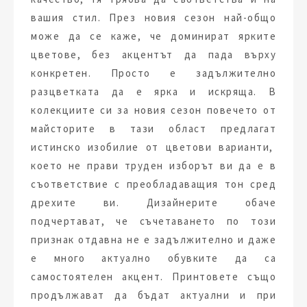
вашия стил. През новия сезон най-общо
може да се каже, че доминират ярките
цветове, без акцентът да пада върху
конкретен. Просто е задължително
разцветката да е ярка и искряща. В
колекциите си за новия сезон повечето от
майсторите в тази област предлагат
истинско изобилие от цветови варианти,
което не прави труден изборът ви да е в
съответствие с преобладаващия тон сред
дрехите ви. Дизайнерите обаче
подчертават, че съчетаването по този
признак отдавна не е задължително и даже
е много актуално обувките да са
самостоятелен акцент. Принтовете също
продължават да бъдат актуални и при