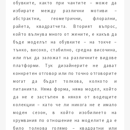
обувките, както при чантите – може да
избирате между различни мотиви –
абстрактни, геометрични, флорални,
райета, квадратчета. Вторият въпрос,
който вълнува много от жените, е какъв да
бъде моделът на обувките – на токче –
тънко, високо, стабилно, средна височина,
или пък да заложат на различните видове
платформи. Тук дизайнерите не дават
конкретен отговор или по точно отговорите
могат да бъдат толкова, колкото и
питанията. Няма форма, няма модел, който
да не е застъпен в някоя от водещите
колекции – като че ли никога не е имало
моден сезон, в който изобилието на
хрумвания по отношение на моделите да е
било толкова голямо – квадратни или