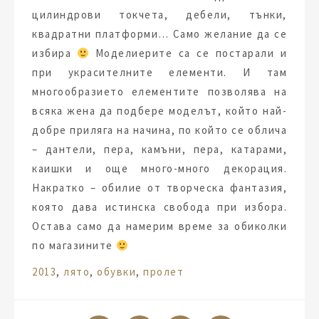
цилиндрови токчета, дебели, тънки,
квадратни платформи… Само желание да се
избира
Моделиерите са се постарали и
при украсителните елементи. И там
многообразието елементите позволява на
всяка жена да подбере моделът, който най-
добре приляга на начина, по който се облича
– дантели, пера, камъни, пера, катарами,
каишки и още много-много декорация.
Накратко – обилие от творческа фантазия,
която дава истинска свобода при избора.
Остава само да намерим време за обиколки
по магазините
Tags:
2013
,
лято
,
обувки
,
пролет