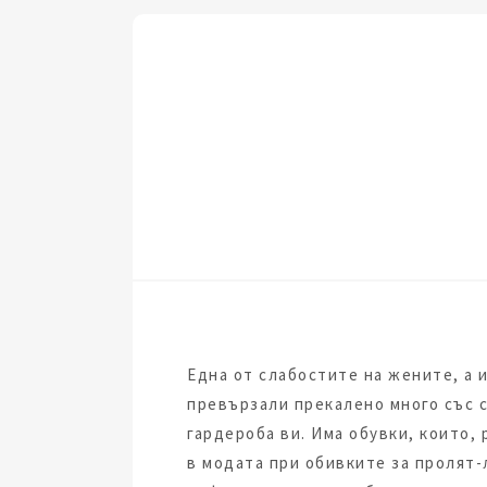
Една от слабостите на жените, а и
превързали прекалено много със с
гардероба ви. Има обувки, които,
в модата при обивките за пролят-л