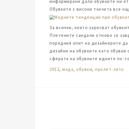
информирани дали обувките ни от 
Обувките с високи токчета все ощ
За всички, които харесват обувкит
Плетените сандали отново се зав
поредния опит на дизайнерите да 
дизайни на обувките като обувки 
сферата на обувките идните по-т
Tags:
2012
,
мода
,
обувки
,
пролет-лято