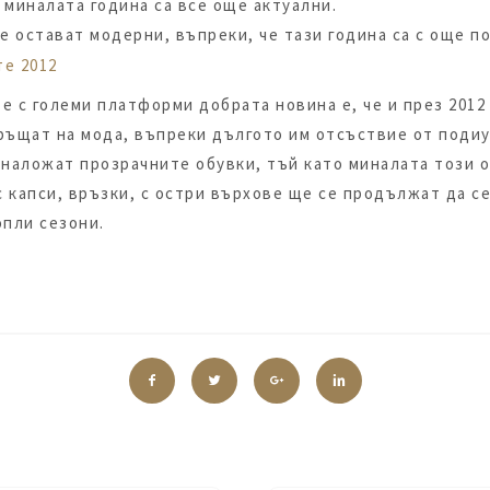
миналата година са все още актуални.
е остават модерни, въпреки, че тази година са с още п
е с големи платформи добрата новина е, че и през 2012 
ръщат на мода, въпреки дългото им отсъствие от подиу
наложат прозрачните обувки, тъй като миналата този оп
с капси, връзки, с остри върхове ще се продължат да с
опли сезони.