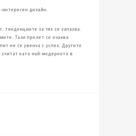
о-интересен дизайн.
г. тенденциите за тях се запазва.
мите. Тази пролет се очаква
ит не се увенча с успех. Другите
е считат като най-модерното в