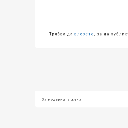
Трябва да
влезете
, за да публи
За модерната жена