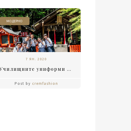
МОДЕРНО
7 ЯН. 2020
Училищните униформи – полезни или старомодни?
Post by
cremfashion