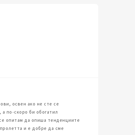
ови, освен ако не сте се
 а по-скоро би обогатил
е се опитам да опиша тенденциите
 пролетта и е добре да сме