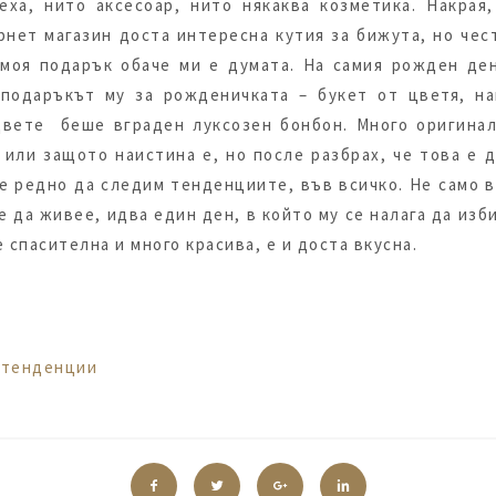
еха, нито аксесоар, нито някаква козметика. Накрая,
нет магазин доста интересна кутия за бижута, но чест
 моя подарък обаче ми е думата. На самия рожден ден
подаръкът му за рожденичката – букет от цветя, н
цвете беше вграден луксозен бонбон. Много оригинал
или защото наистина е, но после разбрах, че това е 
е редно да следим тенденциите, във всичко. Не само в
 да живее, идва един ден, в който му се налага да изби
е спасителна и много красива, е и доста вкусна.
,
тенденции