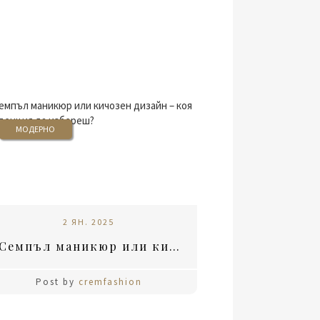
МОДЕРНО
2 ЯН. 2025
Семпъл маникюр или кичозен дизайн – коя тенденция да избереш?
Post by
cremfashion