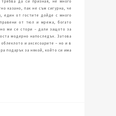
 трябва да си призная, не много
но казано, пак не съм сигурна, че
, един от гостите дойде с много
аправени от тюл и мрежа, богато
но ми се стори – дали защото за
доста модерно напоследък. Затова
 облеклото и аксесоарите – но и в
ра подарък за някой, който си има