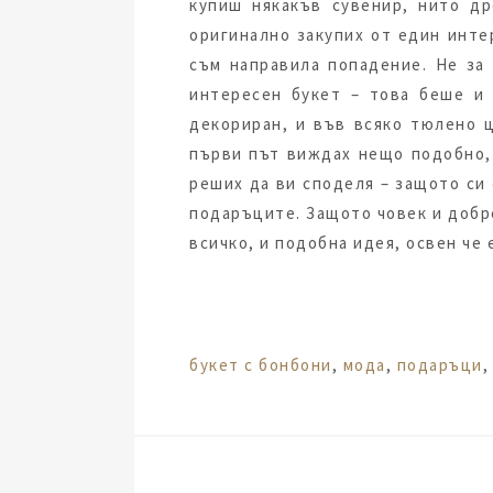
купиш някакъв сувенир, нито др
оригинално закупих от един интер
съм направила попадение. Не за
интересен букет – това беше и 
декориран, и във всяко тюлено 
първи път виждах нещо подобно, 
реших да ви споделя – защото си 
подаръците. Защото човек и добре
всичко, и подобна идея, освен че 
Tags:
букет с бонбони
,
мода
,
подаръци