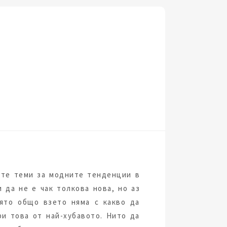
ите теми за модните тенденции в
 да не е чак толкова нова, но аз
оято общо взето няма с какво да
ри това от най-хубавото. Нито да