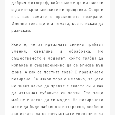
добрия фотограф, който може да ви насочи
и да изтърпи всичките ви прищевки. Също и
във вас самите с правилното позиране.
Именно това ще е и темата, която искам да
разискам.
Ясно е, че за идеалната снимка трябват
умения, светлина и обработка. Но
същественото е моделът, който трябва да
изпъква и същевременно да се вписва във
фона. А как се постига това? С правилното
позиране. За някои хора е неловко, защото
не знаят какво да правят с тялото си и как
да изтъкнат хубавите си черти. Ето защо
май не е лесно да си модел. Но позирането
може да бъде забавно и интересно, особено
ако искате да се почувствате уверени и да