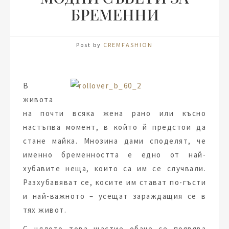
БРЕМЕННИ
Post by
CREMFASHION
В
живота
на почти всяка жена рано или късно
настъпва момент, в който й предстои да
стане майка. Мнозина дами споделят, че
именно бременността е едно от най-
хубавите неща, които са им се случвали.
Разхубавяват се, косите им стават по-гъсти
и най-важното – усещат зараждащия се в
тях живот.
С цялото това щастие обаче се появява