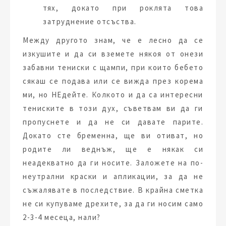
тях, докато при роклята това
затруднение отсъства.
Между другото знам, че е лесно да се
изкушите и да си вземете някоя от онези
забавни тениски с щампи, при които бебето
сякаш се подава или се вижда през корема
ми, но НЕдейте. Колкото и да са интересни
тениските в този дух, съветвам ви да ги
пропуснете и да не си давате парите.
Докато сте бременна, ще ви отиват, но
родите ли веднъж, ще е някак си
неадекватно да ги носите. Заложете на по-
неутрални краски и апликации, за да не
съжалявате в последствие. В крайна сметка
не си купуваме дрехите, за да ги носим само
2-3-4 месеца, нали?