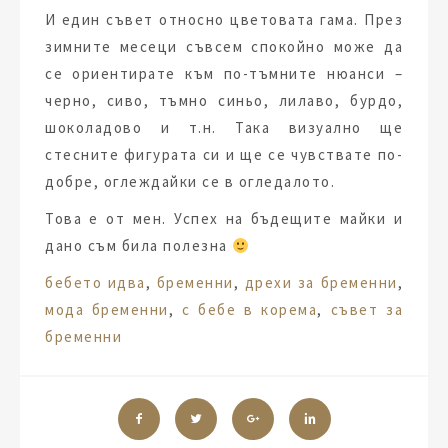
И един съвет относно цветовата гама. През
зимните месеци съвсем спокойно може да
се ориентирате към по-тъмните нюанси –
черно, сиво, тъмно синьо, лилаво, бурдо,
шоколадово и т.н. Така визуално ще
стесните фигурата си и ще се чувствате по-
добре, оглеждайки се в огледалото.
Това е от мен. Успех на бъдещите майки и
дано съм била полезна
Tags:
бебето идва
,
бременни
,
дрехи за бременни
,
мода бременни
,
с бебе в корема
,
съвет за
бременни