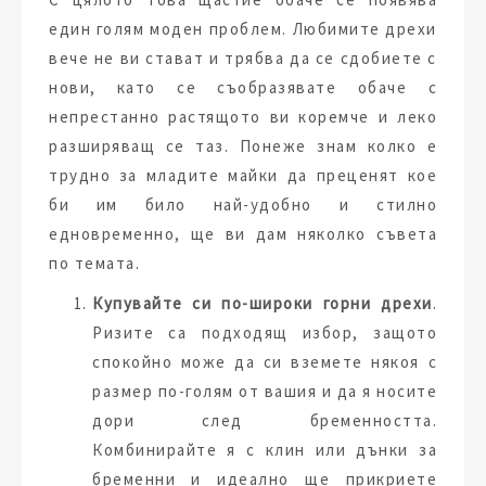
един голям моден проблем. Любимите дрехи
вече не ви стават и трябва да се сдобиете с
нови, като се съобразявате обаче с
непрестанно растящото ви коремче и леко
разширяващ се таз. Понеже знам колко е
трудно за младите майки да преценят кое
би им било най-удобно и стилно
едновременно, ще ви дам няколко съвета
по темата.
Купувайте си по-широки горни дрехи
.
Ризите са подходящ избор, защото
спокойно може да си вземете някоя с
размер по-голям от вашия и да я носите
дори след бременността.
Комбинирайте я с клин или дънки за
бременни и идеално ще прикриете