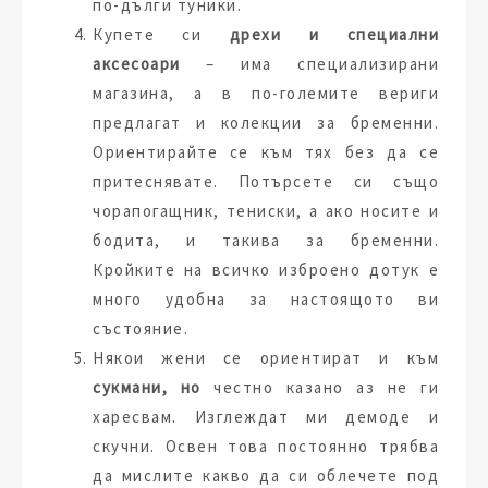
по-дълги туники.
Купете си
дрехи и специални
аксесоари
– има специализирани
магазина, а в по-големите вериги
предлагат и колекции за бременни.
Ориентирайте се към тях без да се
притеснявате. Потърсете си също
чорапогащник, тениски, а ако носите и
бодита, и такива за бременни.
Кройките на всичко изброено дотук е
много удобна за настоящото ви
състояние.
Някои жени се ориентират и към
сукмани, но
честно казано аз не ги
харесвам. Изглеждат ми демоде и
скучни. Освен това постоянно трябва
да мислите какво да си облечете под