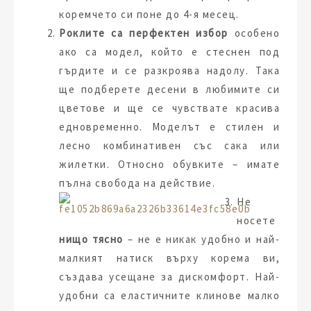
коремчето си поне до 4-я месец.
Роклите
са перфектен избор
особено
ако са модел, който е стеснен под
гърдите и се разкроява надолу. Така
ще подберете десени в любимите си
цветове и ще се чувствате красива
едновременно. Моделът е стилен и
лесно комбинативен със сака или
жилетки. Относно обувките – имате
пълна свобода на действие.
Не
носете
нищо тясно
– не е никак удобно и най-
малкият натиск върху корема ви,
създава усещане за дискомфорт. Най-
удобни са еластичните клинове малко