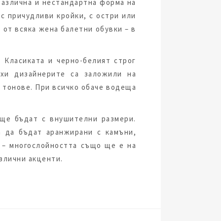
 различна и нестандартна форма на
с причудливи кройки, с остри или
 от всяка жена балетни обувки – в
 Класиката и черно-белият строг
хи дизайнерите са заложили на
и тонове. При всичко обаче водеща
 ще бъдат с внушителни размери.
а да бъдат аранжирани с камъни,
 – многослойността също ще е на
азлични акценти.