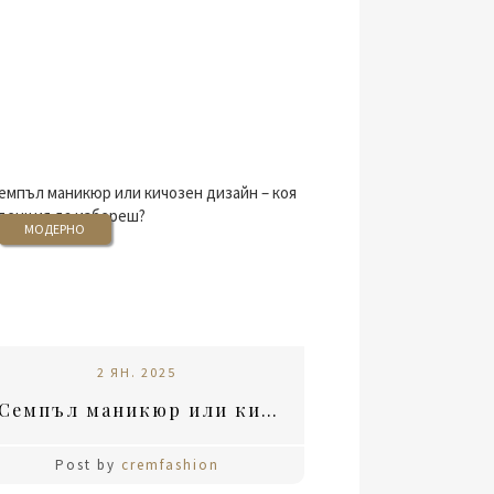
МОДЕРНО
2 ЯН. 2025
Семпъл маникюр или кичозен дизайн – коя тенденция да избереш?
Post by
cremfashion