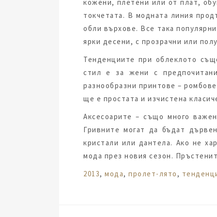
кожени, плетени или от плат, обу
токчетата. В модната линия прод
обли върхове. Все така популярни
ярки десени, с прозрачни или пол
Тенденциите при облеклото също
стил е за жени с предпочитан
разнообразни принтове – ромбове,
ще е простата и изчистена класич
Аксесоарите – също много важен
Гривните могат да бъдат дървен
кристали или дантела. Ако не х
мода през новия сезон. Пръстенит
Tags:
2013
,
мода
,
пролет-лято
,
тенденц