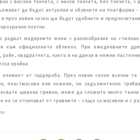
вки с високи токчета, с ниски токчета, без токчета, с
ължават да бъдат актуални и обувките на платформа – 
 и през новия сезон ще бъдат удобните и предпочитани
упрозрачни платки.
 радват модерните жени с разнообразие на стилове.
ия към официалното облекло. При ежедневните дре
 райе, квадратчета, както и на дрехи в нежни пастелн
еска кройка.
 елемент от гардероба. През новия сезон всички те
и, пластмасови или кожени, но задължително трябв
аресвате широки гривни, може да сложите много тънки
е не се отличават от гривните – също са масивни и с р
ии