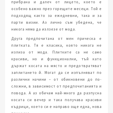
прибрана и далеч от лицето, което е
особено важно през горещите месеци. Той е
подходящ както за ежедневни, така и за
парти визии. Аз лично съм убедена, че
никога няма да излзезе от мода.
Друга предпочитана от мен прическа е
плитката. Тя е класика, която никога не
излиза от мода. Плитките са не само
красиви, но и функционални, тъй като
държат косата на място и предотвратяват
заплитането й. Могат да се изпълняват по
различни начини – от обикновени до по-
сложни, в зависимост от предпочитанията и
повода. А аз обичам най-много да разпусна
косата си вечер и така получава красиви
къдрици, което си е направо още една, нова