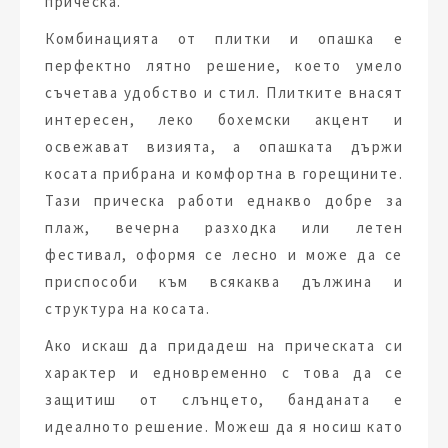
прическа.
Комбинацията от плитки и опашка е
перфектно лятно решение, което умело
съчетава удобство и стил. Плитките внасят
интересен, леко бохемски акцент и
освежават визията, а опашката държи
косата прибрана и комфортна в горещините.
Тази прическа работи еднакво добре за
плаж, вечерна разходка или летен
фестивал, оформя се лесно и може да се
приспособи към всякаква дължина и
структура на косата.
Ако искаш да придадеш на прическата си
характер и едновременно с това да се
защитиш от слънцето, банданата е
идеалното решение. Можеш да я носиш като