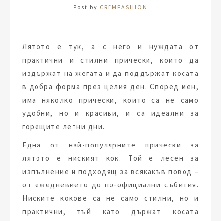
Post by
CREMFASHION
Лятото е тук, а с него и нуждата от
практични и стилни прически, които да
издържат на жегата и да поддържат косата
в добра форма през целия ден. Според мен,
има няколко прически, които са не само
удобни, но и красиви, и са идеални за
горещите летни дни.
Една от най-популярните прически за
лятото е ниският кок. Той е лесен за
изпълнение и подходящ за всякакъв повод –
от ежедневието до по-официални събития.
Ниските кокове са не само стилни, но и
практични, тъй като държат косата