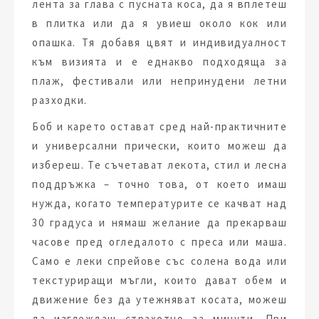
лента за глава с пусната коса, да я вплетеш
в плитка или да я увиеш около кок или
опашка. Тя добавя цвят и индивидуалност
към визията и е еднакво подходяща за
плаж, фестивали или непринудени летни
разходки.
Боб и карето остават сред най-практичните
и универсални прически, които можеш да
избереш. Те съчетават лекота, стил и лесна
поддръжка – точно това, от което имаш
нужда, когато температурите се качват над
30 градуса и нямаш желание да прекарваш
часове пред огледалото с преса или маша.
Само е леки спрейове със солена вода или
текстуриращи мъгли, които дават обем и
движение без да утежняват косата, можеш
да изглеждаш страхотно за минути. При