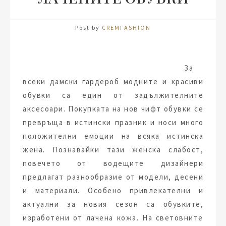
Post by
CREMFASHION
За
всеки дамски гардероб модните и красиви
обувки са един от задължителните
аксесоари. Покупката на нов чифт обувки се
превръща в истински празник и носи много
положителни емоции на всяка истинска
жена. Познавайки тази женска слабост,
повечето от водещите дизайнери
предлагат разнообразие от модели, десени
и материали. Особено привлекателни и
актуални за новия сезон са обувките,
изработени от лачена кожа. На световните