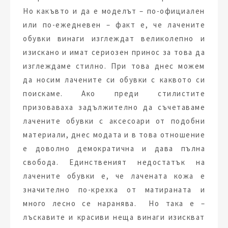
Но какъвто и да е моделът – по-официален
или по-ежедневен – факт е, че лачените
обувки винаги изглеждат великолепно и
изискано и имат сериозен принос за това да
изглеждаме стилно. При това днес можем
да носим лачените си обувки с каквото си
поискаме. Ако преди стилистите
призоваваха задължително да съчетаваме
лачените обувки с аксесоари от подобни
материали, днес модата и в това отношение
е доволно демократична и дава пълна
свобода. Единственият недостатък на
лачените обувки е, че лачената кожа е
значително по-крехка от матираната и
много лесно се наранява. Но така е –
лъскавите и красиви неща винаги изискват