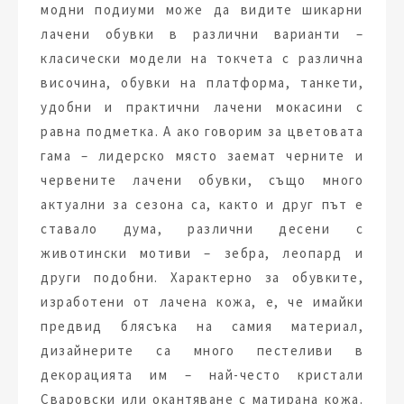
модни подиуми може да видите шикарни
лачени обувки в различни варианти –
класически модели на токчета с различна
височина, обувки на платформа, танкети,
удобни и практични лачени мокасини с
равна подметка. А ако говорим за цветовата
гама – лидерско място заемат черните и
червените лачени обувки, също много
актуални за сезона са, както и друг път е
ставало дума, различни десени с
животински мотиви – зебра, леопард и
други подобни. Характерно за обувките,
изработени от лачена кожа, е, че имайки
предвид блясъка на самия материал,
дизайнерите са много пестеливи в
декорацията им – най-често кристали
Сваровски или окантяване с матирана кожа.