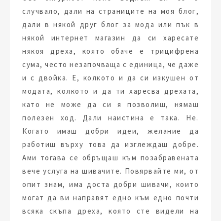
случвало, дали на страниците на моя блог,
дали в някой друг блог за мода или пък в
някой интернет магазин да си харесате
някоя дреха, която обаче е трицифрена
сума, често незапочваща с единица, че даже
и с двойка. Е, колкото и да си изкушен от
модата, колкото и да ти харесва дрехата,
като не може да си я позволиш, нямаш
полезен ход. Дали наистина е така. Не.
Когато имаш добри идеи, желание да
работиш върху това да изглеждаш добре.
Ами тогава се обръщаш към позабравената
вече услуга на шивачите. Повярвайте ми, от
опит знам, има доста добри шивачи, които
могат да ви направят едно към едно почти
всяка скъпа дреха, която сте видели на