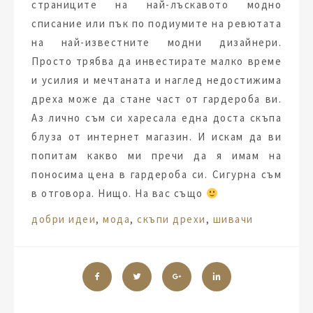
страниците на най-лъскавото модно
списание или пък по подиумите на ревютата
на най-известните модни дизайнери.
Просто трябва да инвестирате малко време
и усилия и мечтаната и наглед недостижима
дреха може да стане част от гардероба ви.
Аз лично съм си харесала една доста скъпа
блуза от интернет магазин. И искам да ви
попитам какво ми пречи да я имам на
поносима цена в гардероба си. Сигурна съм
в отговора. Нищо. На вас също
Tags:
добри идеи
,
мода
,
скъпи дрехи
,
шивачи